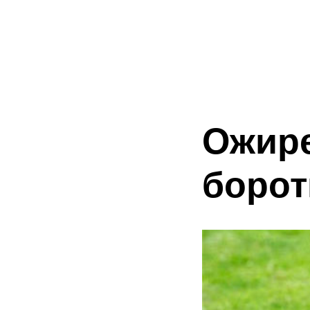
Ожире
борот