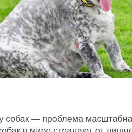
у собак — проблема масштабна
обак в мире страдают от лишне