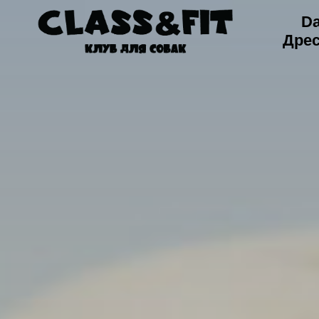
Da
Дре