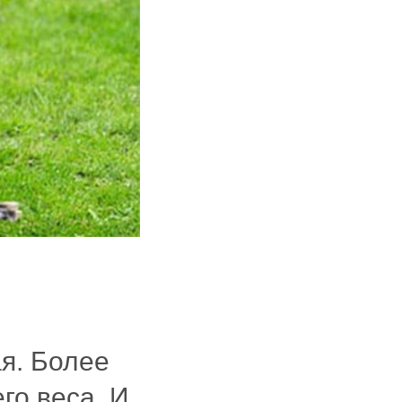
я. Более
го веса. И