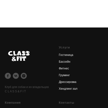
Услуги
Гостиница
Бассейн
Фитнес
Груминг
Дрессировка
Клуб для собак и их владельцев
Хендлинг зал
C L A S S & F I T
Компания
Контакты